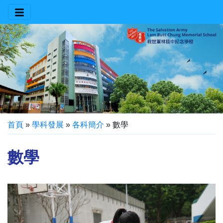
首頁
»
學科發展
»
各科簡介
»
數學
數學