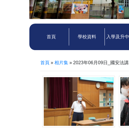
首頁
學校資料
入學及升
首頁
»
相片集
»
2023年06月09日_國安法