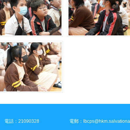
電話：21090328
電郵：
lbcps@hkm.salvationa