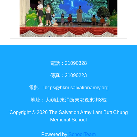
電話：21090328
傳真：21090223
電郵：
lbcps@hkm.salvationarmy.org
地址：大嶼山東涌逸東邨逸東街8號
Copyright © 2026 The Salvation Army Lam Butt Chung
Memorial School
Powered by
SchoolTeam