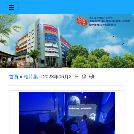
首頁
»
相片集
»
2023年06月21日_綠D班