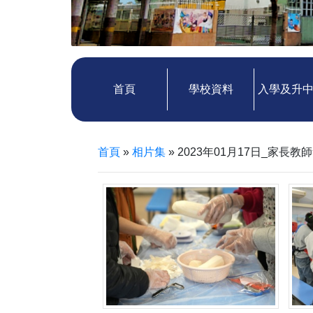
首頁
學校資料
入學及升
首頁
»
相片集
»
2023年01月17日_家長