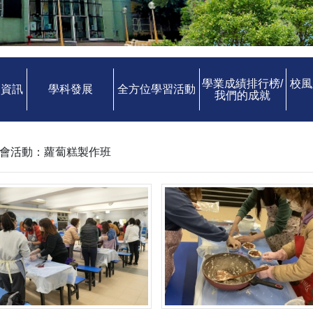
學業成績排行榜/
校風
中資訊
學科發展
全方位學習活動
我們的成就
教師會活動：蘿蔔糕製作班