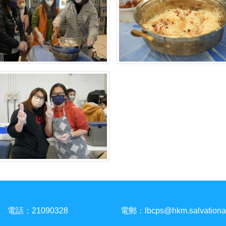
電話：21090328
電郵：
lbcps@hkm.salvationa