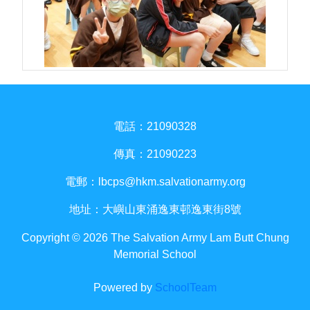
電話：21090328
傳真：21090223
電郵：
lbcps@hkm.salvationarmy.org
地址：大嶼山東涌逸東邨逸東街8號
Copyright © 2026 The Salvation Army Lam Butt Chung
Memorial School
Powered by
SchoolTeam