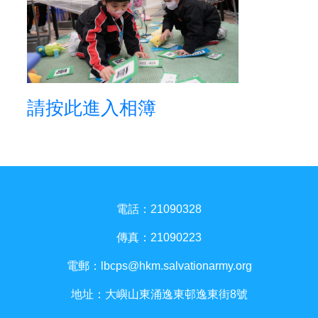
請按此進入相簿
電話：21090328
傳真：21090223
電郵：
lbcps@hkm.salvationarmy.org
地址：大嶼山東涌逸東邨逸東街8號