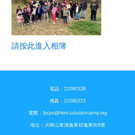
請按此進入相簿
電話：21090328
傳真：21090223
電郵：
lbcps@hkm.salvationarmy.org
地址：大嶼山東涌逸東邨逸東街8號