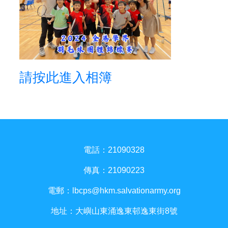
請按此進入相簿
電話：21090328
傳真：21090223
電郵：
lbcps@hkm.salvationarmy.org
地址：大嶼山東涌逸東邨逸東街8號