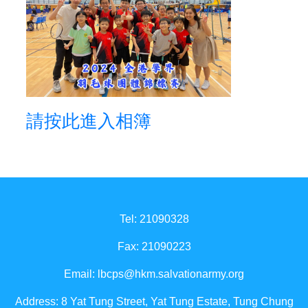
請按此進入相簿
Tel: 21090328
Fax: 21090223
Email:
lbcps@hkm.salvationarmy.org
Address: 8 Yat Tung Street, Yat Tung Estate, Tung Chung