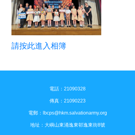
請按此進入相簿
電話：21090328
傳真：21090223
電郵：
lbcps@hkm.salvationarmy.org
地址：大嶼山東涌逸東邨逸東街8號