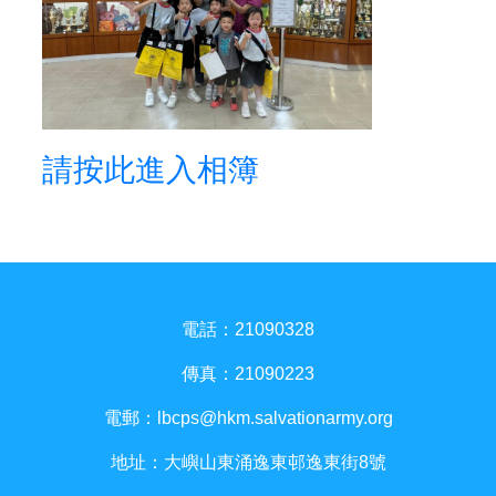
請按此進入相簿
電話：21090328
傳真：21090223
電郵：
lbcps@hkm.salvationarmy.org
地址：大嶼山東涌逸東邨逸東街8號