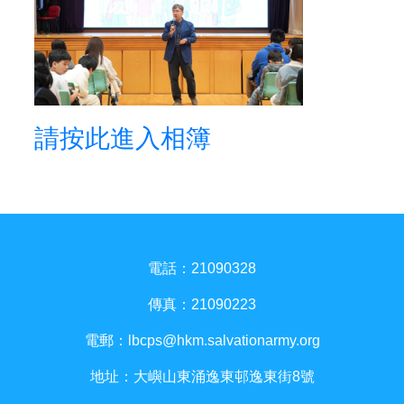
請按此進入相簿
電話：21090328
傳真：21090223
電郵：
lbcps@hkm.salvationarmy.org
地址：大嶼山東涌逸東邨逸東街8號