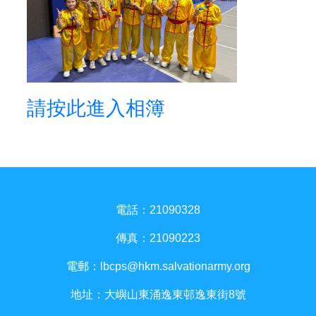
請按此進入相簿
電話：21090328
傳真：21090223
電郵：
lbcps@hkm.salvationarmy.org
地址：大嶼山東涌逸東邨逸東街8號