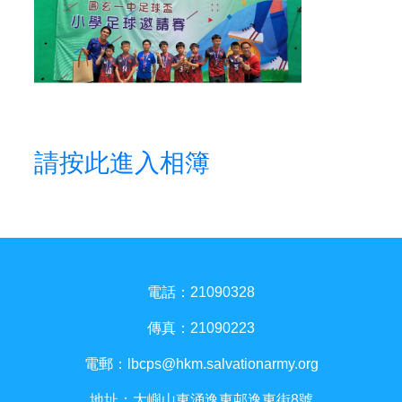
請按此進入相簿
電話：21090328
傳真：21090223
電郵：
lbcps@hkm.salvationarmy.org
地址：大嶼山東涌逸東邨逸東街8號