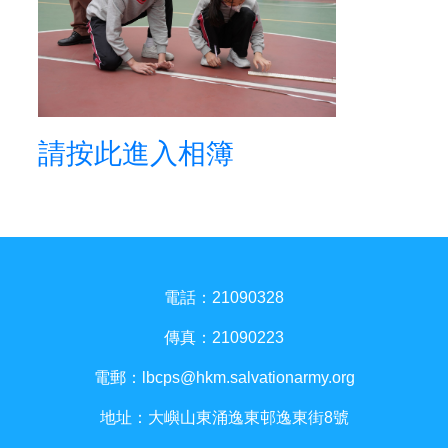
請按此進入相簿
電話：21090328
傳真：21090223
電郵：
lbcps@hkm.salvationarmy.org
地址：大嶼山東涌逸東邨逸東街8號