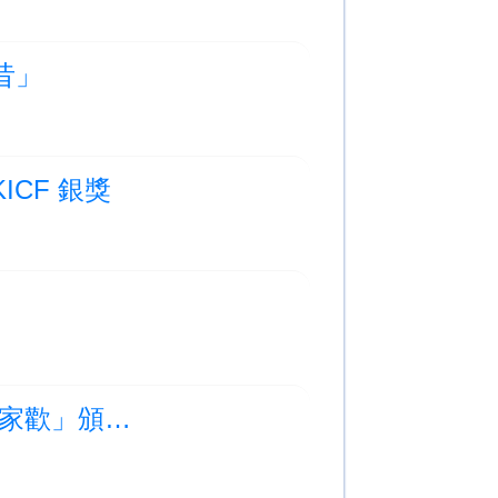
昔」
CF 銀獎
學校相片更新:「至童道合·冬至學童道路安全合家歡」頒獎典禮