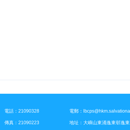
電話：21090328
電郵：
lbcps@hkm.salvationa
傳真：21090223
地址：大嶼山東涌逸東邨逸東