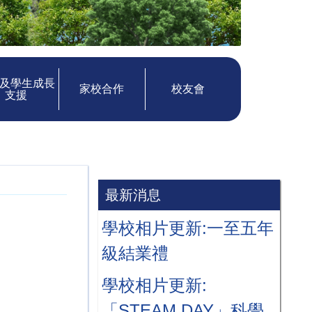
及學生成長
家校合作
校友會
支援
最新消息
學校相片更新:一至五年
級結業禮
學校相片更新:
「STEAM DAY」科學