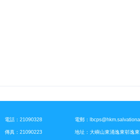
電話：21090328
電郵：
lbcps@hkm.salvationa
傳真：21090223
地址：大嶼山東涌逸東邨逸東