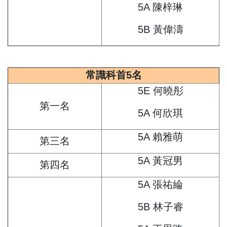
5A 陳梓琳
5B 黃偉濤
常識科首5名
5E 何曉彤
第一名
5A 何欣琪
5A 賴雅萌
第三名
5A 黃冠男
第四名
5A 張祐綸
5B 林子睿