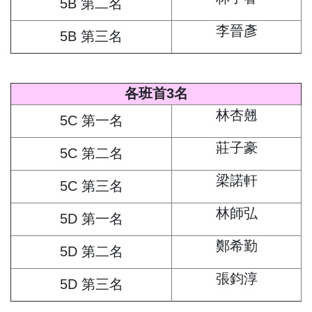
5B 第二名
李晉彥
5B 第三名
各班首3名
林杏翹
5C 第一名
莊子豪
5C 第二名
梁諾軒
5C 第三名
林師弘
5D 第一名
鄭希勤
5D 第二名
張鈞淳
5D 第三名