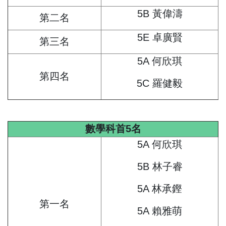
5B 黃偉濤
第二名
5E 卓廣賢
第三名
5A 何欣琪
第四名
5C 羅健毅
數學科首5名
5A 何欣琪
5B 林子睿
5A 林承鏗
第一名
5A 賴雅萌