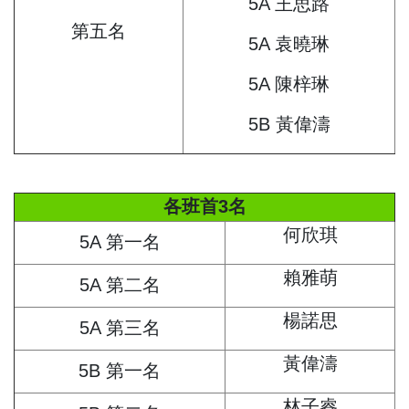
5A 王思路
第五名
5A 袁曉琳
5A 陳梓琳
5B 黃偉濤
各班首3名
何欣琪
5A 第一名
賴雅萌
5A 第二名
楊諾思
5A 第三名
黃偉濤
5B 第一名
林子睿