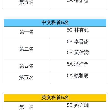
5A 楊諾思
第五名
中文科首5名
5C 林杏翹
第一名
5B 李晉彥
第二名
5B 黃偉濤
5A 潘梓予
第四名
5A 賴雅萌
第五名
英文科首5名
5B 姚亦珈
第一名