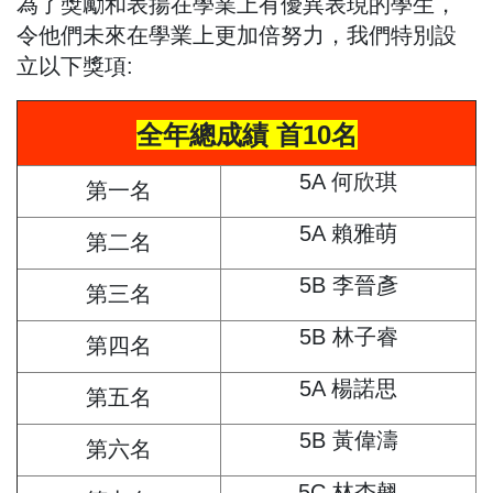
為了獎勵和表揚在學業上有優異表現的學生，
令他們未來在學業上更加倍努力，我們特別設
立以下獎項:
全年總成績 首10名
5A 何欣琪
第一名
5A 賴雅萌
第二名
5B 李晉彥
第三名
5B 林子睿
第四名
5A 楊諾思
第五名
5B 黃偉濤
第六名
5C 林杏翹