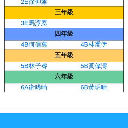
2E徐仰牽
三年級
3E馬淳恩
四年級
4B何信萬
4B林喬伊
五年級
5B林子睿
5B黃偉濤
六年級
6A衛晞晴
6B黃玥晴