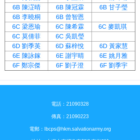
6B 陳淽晴
6B 陳冠霖
6B 甘子瑩
6B 李曉桐
6B 曾智恩
6C 梁恩瑜
6C 陳希霖
6C 麥凱琪
6C 莫倩菲
6C 吳凱瑩
6D 劉季英
6D 蘇梓悅
6D 黃家慧
6E 陳詠鎵
6E 謝宇晴
6E 姚月雅
6F 鄭宗傑
6F 劉子澄
6F 劉季宇
電話：21090328
傳真：21090223
電郵：
lbcps@hkm.salvationarmy.org