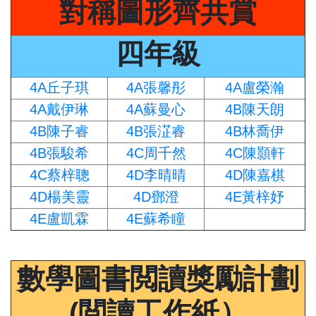
對稱圖形齊共賞
四年級
4A丘子琪
4A張馨彤
4A盧榮瀚
4A戴伊琳
4A蘇曼心
4B陳天朗
4B陳子睿
4B張淽睿
4B林喬伊
4B張駿希
4C周千然
4C陳顥軒
4C蔡梓聰
4D李晴晴
4D陳嘉棋
4D楊美靈
4D鄧澄
4E黃梓妤
4E盧凱霖
4E蘇希瞳
數學圖書閲讀獎勵計劃
(閲讀工作紙）