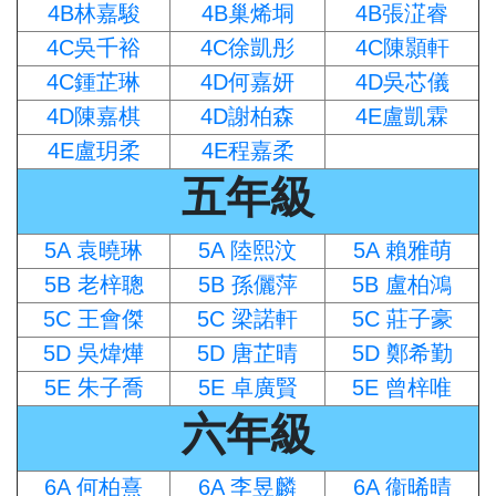
4B林嘉駿
4B巢烯垌
4B張淽睿
4C吳千裕
4C徐凱彤
4C陳顥軒
4C鍾芷琳
4D何嘉妍
4D吳芯儀
4D陳嘉棋
4D謝柏森
4E盧凱霖
4E盧玥柔
4E程嘉柔
五年級
5A 袁曉琳
5A 陸熙汶
5A 賴雅萌
5B 老梓聰
5B 孫儷萍
5B 盧柏鴻
5C 王會傑
5C 梁諾軒
5C 莊子豪
5D 吳煒燁
5D 唐芷晴
5D 鄭希勤
5E 朱子喬
5E 卓廣賢
5E 曾梓唯
六年級
6A 何柏熹
6A 李昱麟
6A 衞晞晴