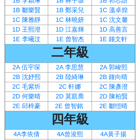
1B 李穎琳
1B 林子塬
1B 郭芯語
1B 鄒樂賢
1B 鄭采兒
1C 溫卓煌
1C 陳雅靜
1C 林曉妍
1C 沈文馨
1D 王熙澄
1D 江嘉輝
1D 高善言
1E 李曦汶
1E 曾智杰
1E 鍾文軒
二年級
2A 伍宇琛
2A 李思慧
2A 郭峻熙
2B 沈妤熙
2B 陸綺琳
2B 鍾向晴
2C 毛紫圻
2C 軒娜
2C 陳彥澄
2D 何樂晴
2D 莫凱喬
2D 陳柏賢
2E 邱梓豪
2E 曾智銘
2E 鄒愷晴
四年級
4A李依倩
4A曾浚熙
4A黃子揚