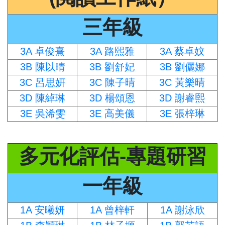
三年級
3A 卓俊熹
3A 路熙雅
3A 蔡卓妏
3B 陳以晴
3B 劉舒妃
3B 劉儷娜
3C 呂思妍
3C 陳子晴
3C 黃樂晴
3D 陳綽琳
3D 楊頌恩
3D 謝睿熙
3E 吳浠雯
3E 高美儀
3E 張梓琳
多元化評估-專題研習
一年級
1A 安曦妍
1A 曾梓軒
1A 謝泳欣