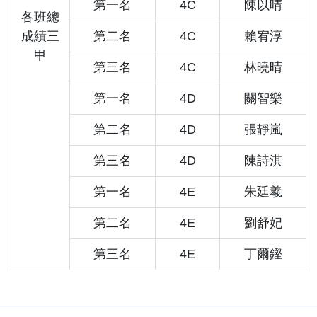
第一名
4C
陳以晴
各班總
成績三
第二名
4C
賴宥淳
甲
第三名
4C
林曉晴
第一名
4D
關智樂
第二名
4D
張靜嵐
第三名
4D
陳詩淇
第一名
4E
朱廷羲
第二名
4E
劉舒妃
第三名
4E
丁爾鏗