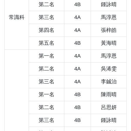
第二名
4B
鍾詠晴
常識科
第三名
4A
馬淳恩
第四名
4A
張梓皓
第五名
4B
黃海晴
第一名
4A
馬淳恩
第二名
4A
吳浠雯
第三名
4A
李鋮治
第一名
4B
陳雨晴
第二名
4B
呂思妍
第三名
4B
鍾詠晴