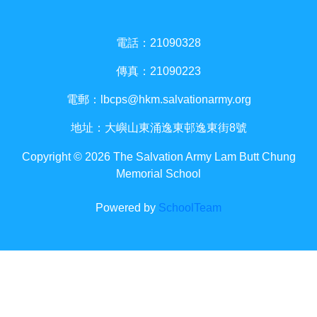
電話：21090328
傳真：21090223
電郵：
lbcps@hkm.salvationarmy.org
地址：大嶼山東涌逸東邨逸東街8號
Copyright © 2026 The Salvation Army Lam Butt Chung
Memorial School
Powered by
SchoolTeam