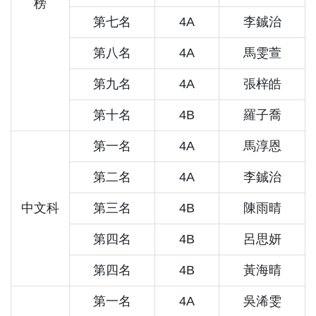
榜
第七名
4A
李鋮治
第八名
4A
馬雯萱
第九名
4A
張梓皓
第十名
4B
羅子喬
第一名
4A
馬淳恩
第二名
4A
李鋮治
中文科
第三名
4B
陳雨晴
第四名
4B
呂思妍
第四名
4B
黃海晴
第一名
4A
吳浠雯