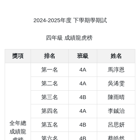
2024-2025年度 下學期學期試
四年級 成績龍虎榜
獎項
排名
班級
姓名
第一名
4A
馬淳恩
第二名
4A
吳浠雯
第三名
4B
陳雨晴
第四名
4A
李鋮治
全年總
第五名
4B
呂思妍
成績龍
第六名
4B
蔡皓然
虎榜