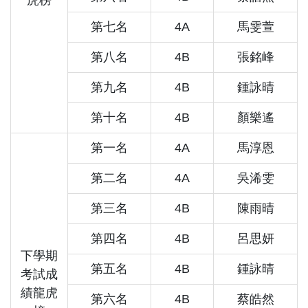
第七名
4A
馬雯萱
第八名
4B
張銘峰
第九名
4B
鍾詠晴
第十名
4B
顏樂遙
第一名
4A
馬淳恩
第二名
4A
吳浠雯
第三名
4B
陳雨晴
第四名
4B
呂思妍
下學期
第五名
4B
鍾詠晴
考試成
績龍虎
第六名
4B
蔡皓然