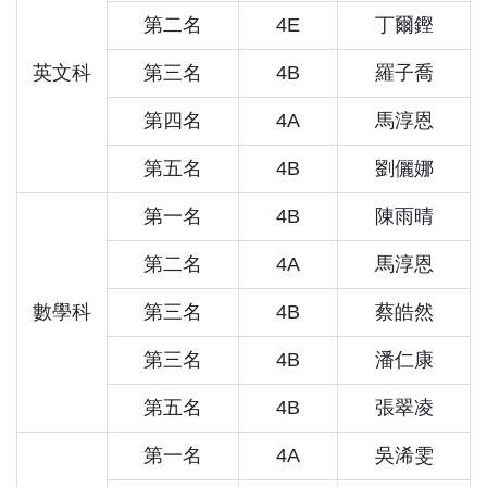
第二名
4E
丁爾鏗
英文科
第三名
4B
羅子喬
第四名
4A
馬淳恩
第五名
4B
劉儷娜
第一名
4B
陳雨晴
第二名
4A
馬淳恩
數學科
第三名
4B
蔡皓然
第三名
4B
潘仁康
第五名
4B
張翠凌
第一名
4A
吳浠雯