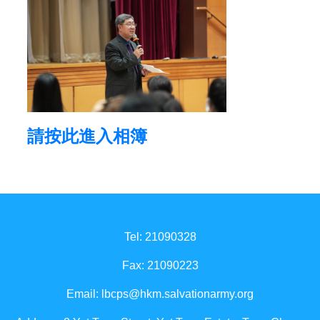
請按此進入相簿
Tel: 21090328
Fax: 21090223
Email:
lbcps@hkm.salvationarmy.org