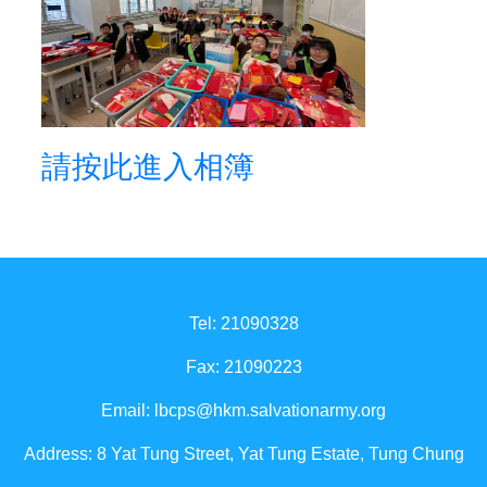
請按此進入相簿
Tel: 21090328
Fax: 21090223
Email:
lbcps@hkm.salvationarmy.org
Address: 8 Yat Tung Street, Yat Tung Estate, Tung Chung