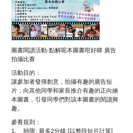
圖書閱讀活動-點解呢本圖書咁好睇 廣告
拍攝比賽
活動目的：
讓參加者發揮創意，拍攝有趣的廣告短
片，向其他同學和家長推介有趣的正向繪
本圖書，引發同學們對該本圖書的閱讀興
趣。
參賽規則：
1. 時限: 最多2分鐘 [以整段短片計算]