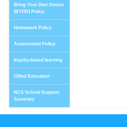
Bring Your Own Device
(BYOD) Policy
Homework Policy
Assessment Policy
Inquiry-based learning
Gifted Education
NCS School Support
Summary