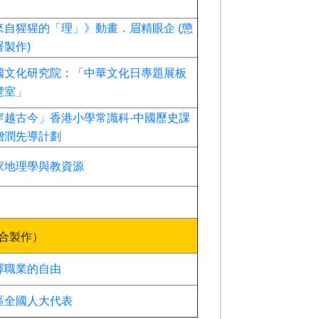
來自猩猩的「理」》動畫．眉精眼企 (懲
署製作)
國文化研究院：「中華文化日專題展板
覽室」
穿越古今」香港小學常識科-中國歷史課
增潤先導計劃
家地理學與教資源
合製作）
擇職業的自由
區全國人大代表