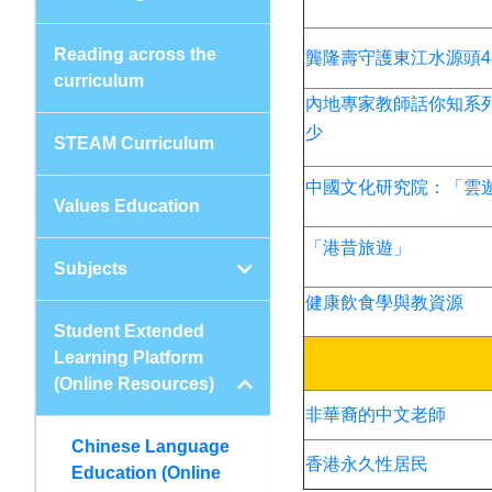
Reading across the
龔隆壽守護東江水源頭4
curriculum
內地專家教師話你知系
少
STEAM Curriculum
中國文化研究院：「雲
Values Education
「港昔旅遊」
Subjects
健康飲食學與教資源
Student Extended
Learning Platform
(Online Resources)
非華裔的中文老師
Chinese Language
香港永久性居民
Education (Online