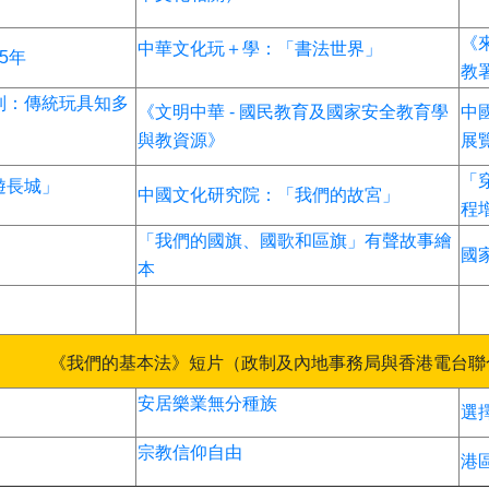
《
中華文化玩＋學：「書法世界」
5年
教
列：傳統玩具知多
《文明中華 - 國民教育及國家安全教育學
中
與教資源》
展
「
遊長城」
中國文化研究院：「我們的故宮」
程
「我們的國旗、國歌和區旗」有聲故事繪
國
本
《我們的基本法》短片（政制及內地事務局與香港電台聯
安居樂業無分種族
選
宗教信仰自由
港