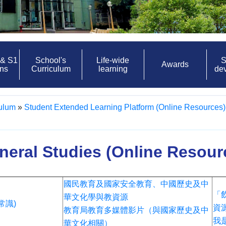
 & S1
School's
Life-wide
S
Awards
ons
Curriculum
learning
de
culum
»
Student Extended Learning Platform (Online Resources)
neral Studies (Online Resour
國民教育及國家安全教育、中國歷史及中
「
華文化學與教資源
常識)
資
教育局教育多媒體影片（與國家歷史及中
我
華文化相關）