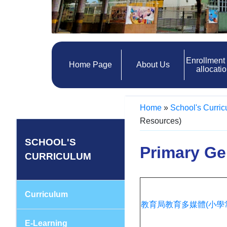
Enrollment
Home Page
About Us
allocati
Home
»
School's Curri
Resources)
SCHOOL'S
Primary Ge
CURRICULUM
Curriculum
教育局教育多媒體(小學
E-Learning