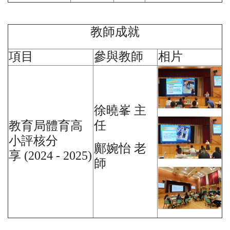
教師成就
項目
參與教師
相片
徐曉峯 主
任
教育局體育高
小評核分
鄺婉怡 老
享 (2024 - 2025)
師