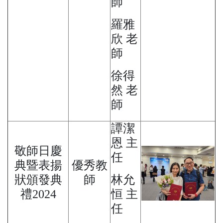
師
羅雅
欣 老
師
徐得
然 老
師
譚潔
恩 主
敬師日慶
任
典暨表揚
優秀教
狀頒發典
師
林允
禮2024
恒 主
任