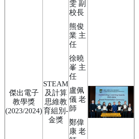
雯 副
校長
熊俊
業 主
任
徐曉
峯 主
任
STEAM
盧佩
傑出電子
及計算
儀 老
教學獎
思維教
師
(2023/2024)
育組別-
金獎
鄭偉
康 老