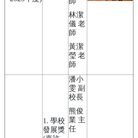
師
林潔
儀 老
師
黃潔
瑩 老
師
潘小
雯 副
校長
熊俊
業 主
1. 學校
任
發展獎