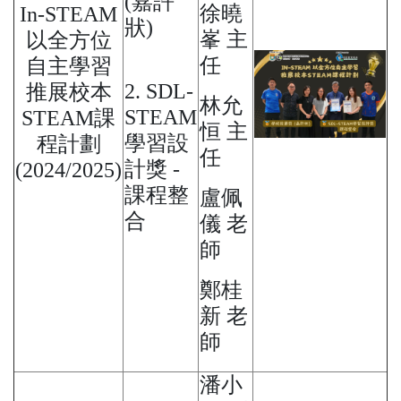
(嘉許
徐曉
In-STEAM
狀)
峯 主
以全方位
任
自主學習
2. SDL-
推展校本
林允
STEAM
STEAM課
恒 主
學習設
程計劃
任
計獎 -
(2024/2025)
課程整
盧佩
合
儀 老
師
鄭桂
新 老
師
潘小