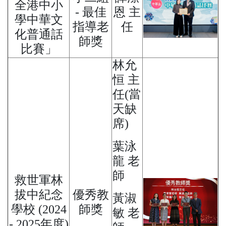
全港中小
- 最佳
恩 主
學中華文
指導老
任
化普通話
師獎
比賽」
林允
恒 主
任(當
天缺
席)
葉泳
龍 老
師
救世軍林
拔中紀念
優秀教
黃淑
學校 (2024
師獎
敏 老
- 2025年度)