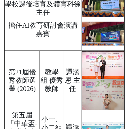
學校課後培育及體育科徐
主任
擔任AI教育研討會演講
嘉賓
第21屆優
教學
譚潔
秀教師選
組 優秀
恩 主
舉 (2026)
教師
任
第五屆
小一、
「中華盃-
小二組
譚潔