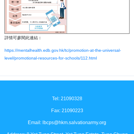
詳情可參閱此連結︰
https://mentalhealth.edb.gov.hk/tc/promotion-at-the-universal-
level/promotional-resources-for-schools/112.html
Tel: 21090328
Fax: 21090223
Email:
lbcps@hkm.salvationarmy.org