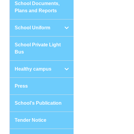
School Documents,
Plans and Reports
School Uniform
School Private Light
Bus
Healthy campus
Press
School's Publication
Tender Notice