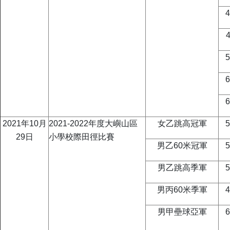
2021年10月
2021-2022年度大嶼山區
女乙跳高冠軍
29日
小學校際田徑比賽
男乙60米冠軍
男乙跳高季軍
男丙60米季軍
男甲壘球亞軍