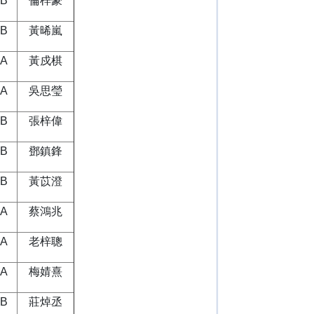
5B
倫梓豪
5B
黃晞嵐
6A
黃戍棋
6A
吳思瑩
6B
張梓偉
6B
鄧鎮鋒
6B
黃苡澄
3A
蔡鴻兆
3A
老梓聰
4A
梅婧熹
4B
莊焯丞