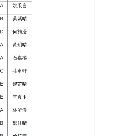
6A
姚采言
6B
吳紫晴
6D
何施漫
4A
黃玥晴
4A
石嘉禧
4C
莊卓軒
4E
魏芷晴
4E
雲真玉
5A
林澄漫
5B
鄭佳晴