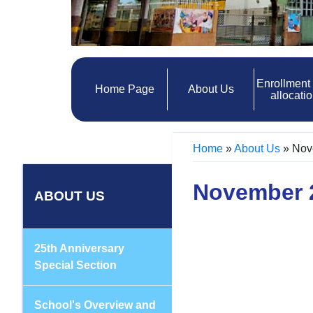
Enrollment
Home Page
About Us
allocati
Home
»
About Us
»
Nov
November 
ABOUT US
25th Anniversary
Special Section
School's Overview and