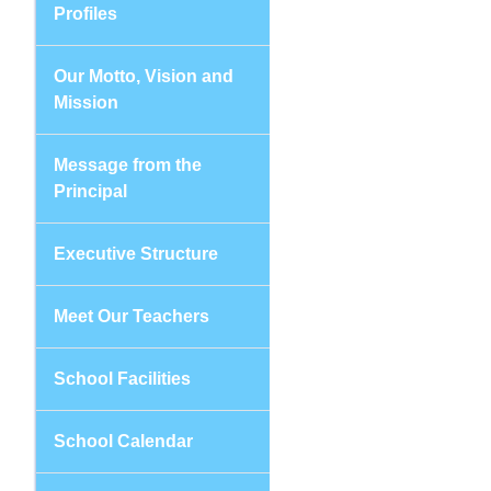
Profiles
Our Motto, Vision and
Mission
Message from the
Principal
Executive Structure
Meet Our Teachers
School Facilities
School Calendar