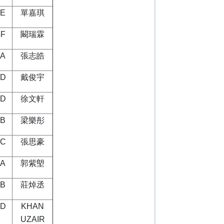
4E
單嘉琪
4F
闞瑞霖
5A
張志皓
6D
戴俊宇
6D
徐文軒
5B
梁樂彤
5C
張思豪
5A
郭紫塱
4B
莊焯丞
6D
KHAN
UZAIR