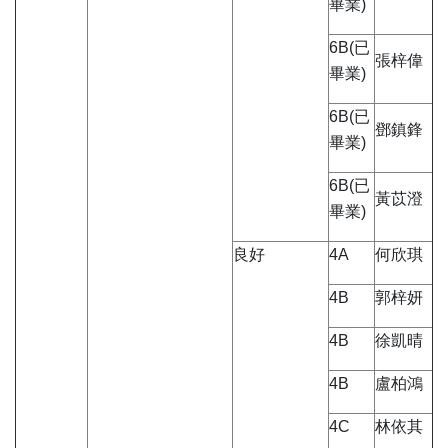
畢業)
6B(已
張梓偉
畢業)
6B(已
鄧鎮鋒
畢業)
6B(已
黃苡澄
畢業)
良好
4A
何欣琪
4B
郭梓妍
4B
徐凱晴
4B
盧柏鴻
4C
林依其