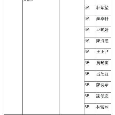
6A
郭紫塱
6A
羅卓軒
6A
邱晞妍
6A
陳海潼
6A
王正尹
6B
黄晞嵐
6B
呂汶庭
6B
陳奕搴
6B
謝頌恩
6B
林蕓熙