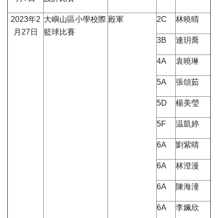
2023年2
大嶼山區小學校際
殿軍
2C
林曉晴
月27日
籃球比賽
3B
連玥喬
4A
袁曉琳
5A
張頌茹
5D
楊美瑩
5F
温凱婷
6A
劉紫晴
6A
林澄漫
6A
陳海潼
6A
李姵欣