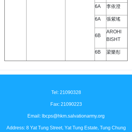
6A
李依澄
6A
張紫瑤
AROHI
6B
BISHT
6B
梁樂彤
Tel: 21090328
Fax: 21090223
Email:
lbcps@hkm.salvationarmy.org
Address: 8 Yat Tung Street, Yat Tung Estate, Tung Chung