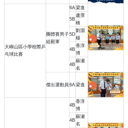
6A
梁進
盧霈
5B
橋
劉灝
團體賽男子
5D
楊
組殿軍
香淳
大嶼山區小學校際乒
4B
博
乓球比賽
蘇瀬
4B
名
傑出運動員
6A
梁進
香淳
4B
博
蘇瀬
4B
名