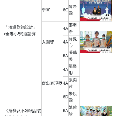
陳希
季軍
6C
霖
邵羽
「培道旗袍設計」
4A
希
(全港小學)邀請賽
蘇曼
入圍獎
4A
心
張馨
6A
美
張馨
4A
彤
張奕
傑出表現獎
4A
茜
朱銳
6D
霖
陳佑
《淫褻及不雅物品管
6A
瑜