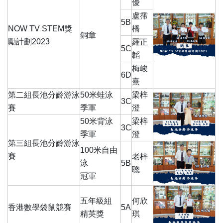
優
盧霈
5B
NOW TV STEM獎
橋
銅章
勵計劃2023
羅正
5C
韜
梅峻
6D
熹
第二組長池分齡游泳
50米蛙泳
梁梓
3C
賽
季軍
澄
50米背泳
梁梓
3C
季軍
澄
第三組長池分齡游泳
100米自由
賽
老梓
泳
5B
聰
冠軍
五年級組
何欣
香港數學袋鼠競賽
5A
精英獎
琪