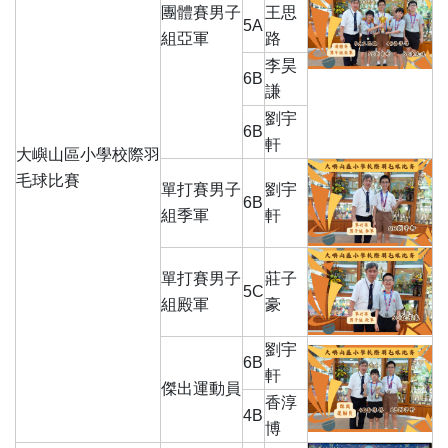
團體賽男子
王思
5A
組亞軍
路
李昊
6B
謙
劉宇
6B
軒
大嶼山區小學校際羽
毛球比賽
單打賽男子
劉宇
6B
組季軍
軒
單打賽男子
莊子
5C
組殿軍
豪
劉宇
6B
軒
傑出運動員
香淳
4B
博