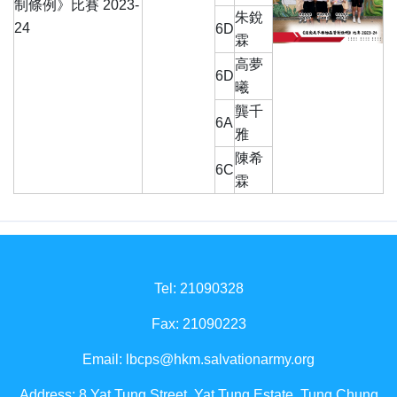
制條例》比賽 2023-
朱銳
24
6D
霖
高夢
6D
曦
龔千
6A
雅
陳希
6C
霖
Tel: 21090328
Fax: 21090223
Email:
lbcps@hkm.salvationarmy.org
Address: 8 Yat Tung Street, Yat Tung Estate, Tung Chung