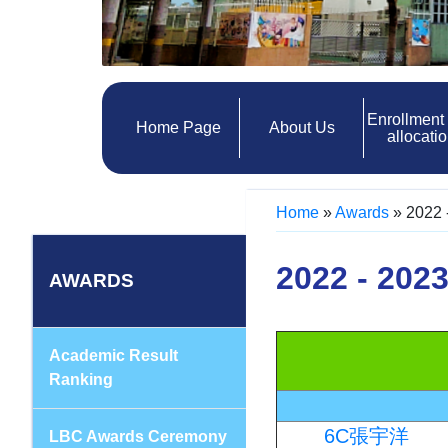
Enrollment
Home Page
About Us
allocati
Home
»
Awards
»
202
2022 - 
AWARDS
Academic Result
Ranking
6C張宇洋
LBC Awards Ceremony