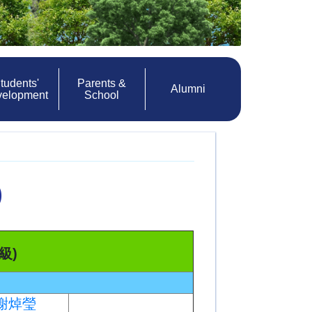
tudents'
Parents &
Alumni
velopment
School
)
級)
C謝焯瑩