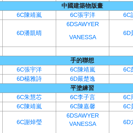
中國建築物版畫
6C陳靖嵐
6C張宇洋
6
6DSAWYER
6D潘凱晴
6
VANESSA
手的聯想
6C張宇洋
6C陳靖嵐
6
6D楊雅詩
6D嚴楚逸
平塗練習
6C朱慧芯
6C李子言
6
6C陳靖嵐
6C陳嘉馨
6
6DSAWYER
6C謝焯瑩
6
VANESSA