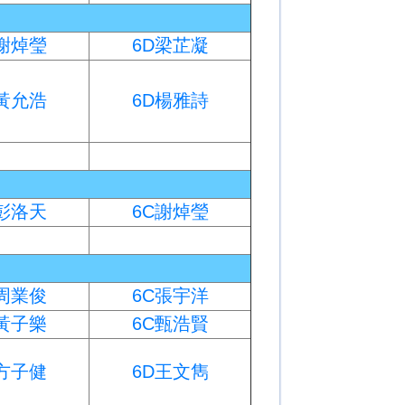
C謝焯瑩
6D梁芷凝
D黃允浩
6D楊雅詩
C彭洛天
6C謝焯瑩
C周業俊
6C張宇洋
C黃子樂
6C甄浩賢
D方子健
6D王文雋