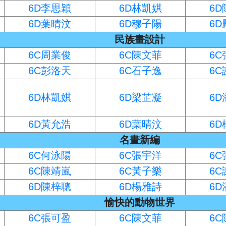
6D李思穎
6D林凱娸
6
6D葉晴汶
6D穆子陽
6
民族畫設計
6C周業俊
6C陳文菲
6
6C彭洛天
6C石子逸
6
6D林凱娸
6D梁芷凝
6
6D黃允浩
6D葉晴汶
6
名畫新編
6C何泳陽
6C張宇洋
6
6C陳靖嵐
6C黃子樂
6
6D陳梓聰
6D楊雅詩
6
愉快的動物世界
6C張可盈
6C陳文菲
6