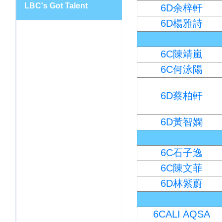
LBC's Got Talent
6D余梓軒
6D楊雅詩
6C陳靖嵐
6C何泳陽
6D蔡柏軒
6D黃智嫻
6C石子逸
6C陳文菲
6D林紫蔚
6CALI AQSA