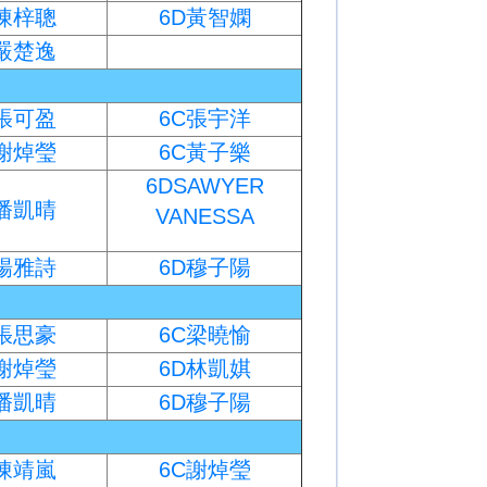
D陳梓聰
6D黃智嫻
D嚴楚逸
C張可盈
6C張宇洋
C謝焯瑩
6C黃子樂
6DSAWYER
D潘凱晴
VANESSA
D楊雅詩
6D穆子陽
C張思豪
6C梁曉愉
C謝焯瑩
6D林凱娸
D潘凱晴
6D穆子陽
C陳靖嵐
6C謝焯瑩