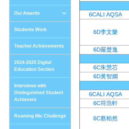
Our Awards
6CALI AQSA
Students Work
6D李文樂
Teacher Achievements
6D嚴楚逸
2024-2025 Digital
6C朱慧芯
Education Section
6D黃智嫻
Interviews with
Distinguished Student
6CALI AQSA
Achievers
6C符浩軒
Roaming Mic Challenge
6C蔡栢然