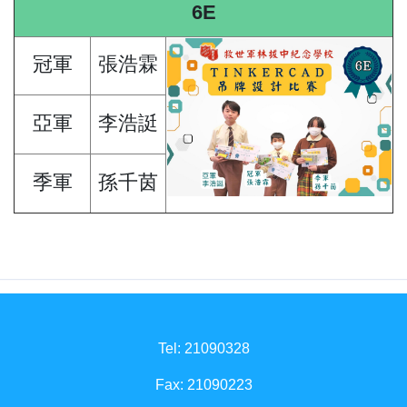
6E
冠軍
張浩霖
亞軍
李浩誔
季軍
孫千茵
Tel: 21090328
Fax: 21090223