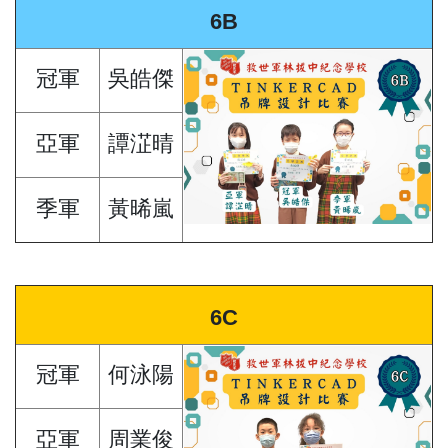
6B
冠軍
吳皓傑
亞軍
譚淽晴
季軍
黃晞嵐
6C
冠軍
何泳陽
亞軍
周業俊