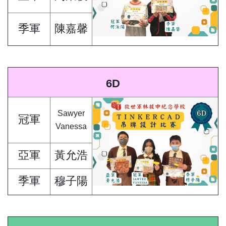
季軍
陳嘉馨
6D
Sawyer
冠軍
Vanessa
亞軍
黃允浩
季軍
穆子陽