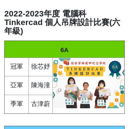
2022-2023年度 電腦科
Tinkercad 個人吊牌設計比賽(六
年級)
6A
冠軍
徐芯妤
亞軍
陳海潼
季軍
古津蔚