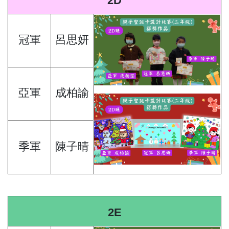
2D
冠軍
呂思妍
亞軍
成柏諭
季軍
陳子晴
2E