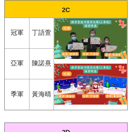
2C
冠軍
丁語萱
亞軍
陳諾熹
季軍
黃海晴