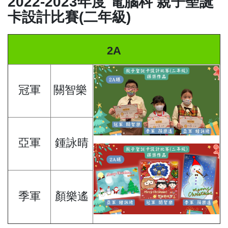
2022-2023年度 電腦科 親子聖誕
卡設計比賽(二年級)
2A
冠軍
關智樂
亞軍
鍾詠晴
季軍
顏樂遙