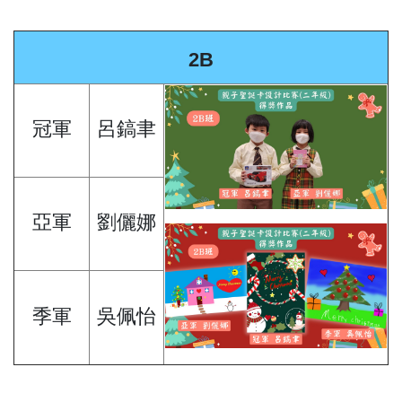
2B
冠軍
呂鎬聿
亞軍
劉儷娜
季軍
吳佩怡