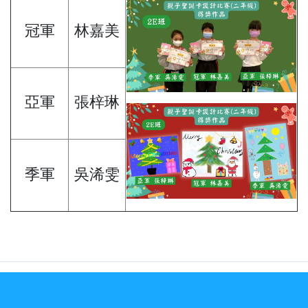
冠軍
林嘉美
亞軍
張梓琳
季軍
吳浠雯