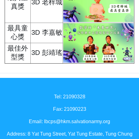
3D 老梓城
真獎
最具童
3D 李嘉敏
心獎
最佳外
3D 彭靖瑤
型獎
Tel: 21090328
Fax: 21090223
Email:
lbcps@hkm.salvationarmy.org
Address: 8 Yat Tung Street, Yat Tung Estate, Tung Chung