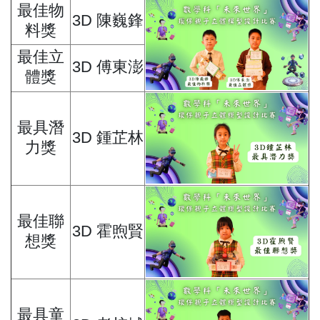
最佳物
3D 陳巍鋒
料獎
最佳立
3D 傅東澎
體獎
最具潛
3D 鍾芷林
力獎
最佳聯
3D 霍煦賢
想獎
最具童