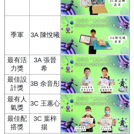
季軍
3A 陳悅曦
最有活
3A 張晉
力獎
希
最佳設
3B 余音彤
計獎
最有人
3C 王蕙心
氣獎
最佳配
3C 葉梓
搭獎
揚