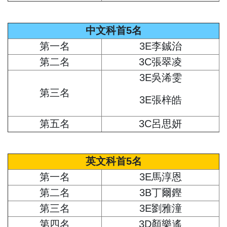
中文科首5名
第一名
3E李鋮治
第二名
3C張翠凌
3E吳浠雯
第三名
3E張梓皓
第五名
3C呂思妍
英文科首5名
第一名
3E馬淳恩
第二名
3B丁爾鏗
第三名
3E劉雅潼
第四名
3D顏樂遙