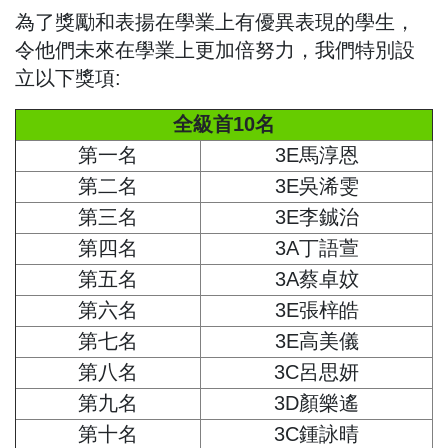
為了獎勵和表揚在學業上有優異表現的學生，
令他們未來在學業上更加倍努力，我們特別設
立以下獎項:
全級首10名
第一名
3E馬淳恩
第二名
3E吳浠雯
第三名
3E李鋮治
第四名
3A丁語萱
第五名
3A蔡卓妏
第六名
3E張梓皓
第七名
3E高美儀
第八名
3C呂思妍
第九名
3D顏樂遙
第十名
3C鍾詠晴