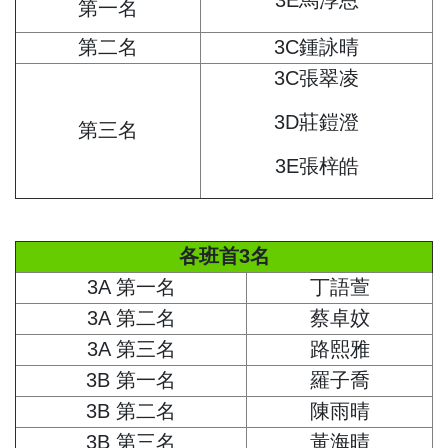
第一名
第二名
3C鍾詠晴
3C張翠凌
3D莊鎧澄
第三名
3E張梓皓
各班首3名
3A 第一名
丁語萱
3A 第二名
蔡卓妏
3A 第三名
路熙雅
3B 第一名
羅子喬
3B 第二名
陳雨晴
3B 第三名
黃海晴