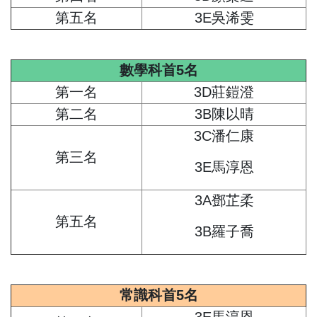
第五名
3E吳浠雯
數學科首5名
第一名
3D莊鎧澄
第二名
3B陳以晴
3C潘仁康
第三名
3E馬淳恩
3A鄧芷柔
第五名
3B羅子喬
常識科首5名
3E馬淳恩