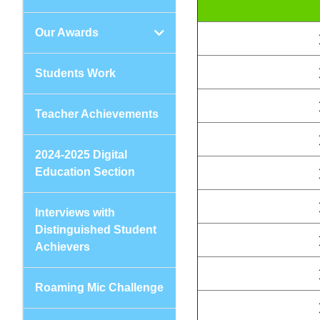
Our Awards
Students Work
Teacher Achievements
2024-2025 Digital
Education Section
Interviews with
Distinguished Student
Achievers
Roaming Mic Challenge