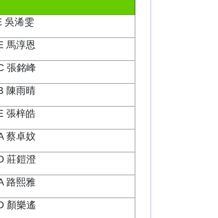
E 吳浠雯
E 馬淳恩
C 張銘峰
B 陳雨晴
E 張梓皓
A 蔡卓妏
D 莊鎧澄
A 路熙雅
D 顏樂遙