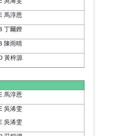
E 吳浠雯
E 馬淳恩
B 丁爾鏗
B 陳雨晴
D 黃梓源
E 馬淳恩
E 吳浠雯
E 吳浠雯