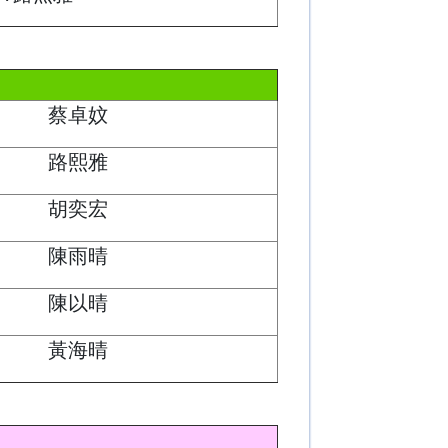
蔡卓妏
路熙雅
胡奕宏
陳雨晴
陳以晴
黃海晴