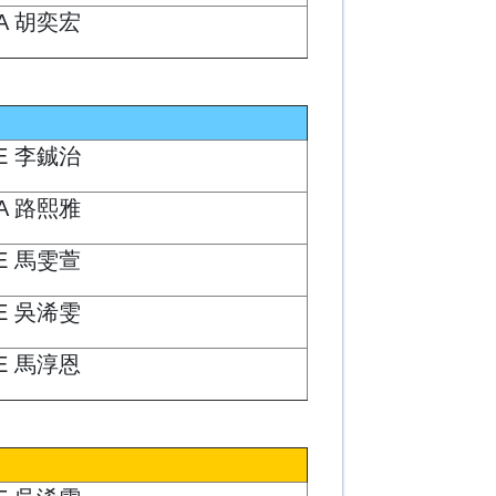
A 胡奕宏
E 李鋮治
A 路熙雅
E 馬雯萱
E 吳浠雯
E 馬淳恩