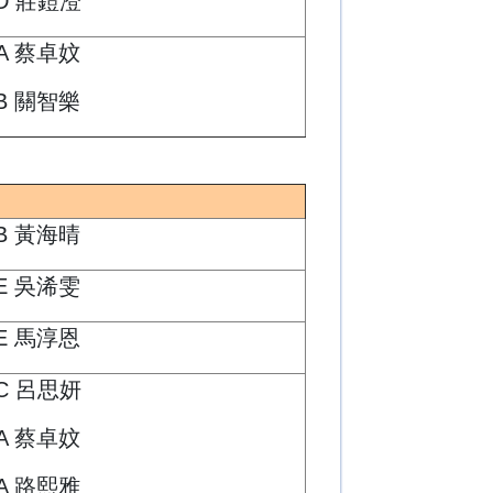
D 莊鎧澄
A 蔡卓妏
B 關智樂
B 黃海晴
E 吳浠雯
E 馬淳恩
C 呂思妍
A 蔡卓妏
A 路熙雅