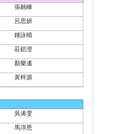
張銘峰
呂思妍
鍾詠晴
莊鎧澄
顏樂遙
黃梓源
吳浠雯
馬淳恩