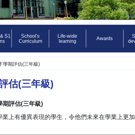
 & S1
School's
Life-wide
S
Awards
ons
Curriculum
learning
de
4下學期評估(三年級)
期評估(三年級)
下學期評估(三年級)
學業上有優異表現的學生，令他們未來在學業上更加