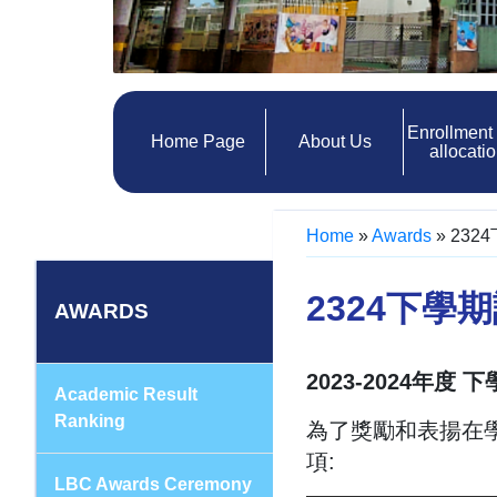
Enrollment
Home Page
About Us
allocati
Home
»
Awards
»
232
2324下學
AWARDS
2023-2024年度 
Academic Result
Ranking
為了獎勵和表揚在
項:
LBC Awards Ceremony