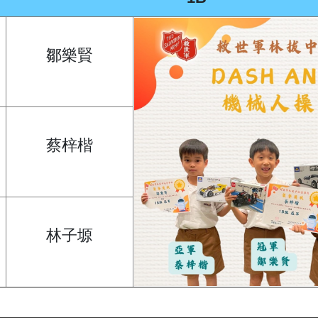
鄒樂賢
蔡梓楷
林子塬