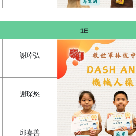
1E
謝琸弘
謝琛悠
邱嘉善