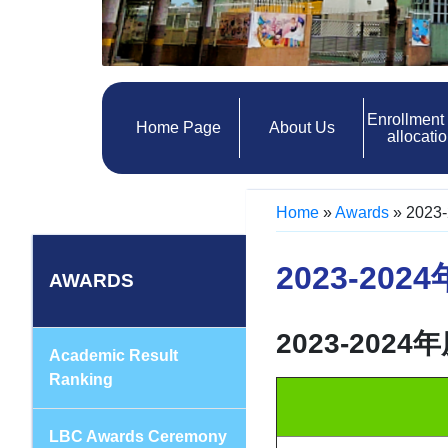
Enrollment
Home Page
About Us
allocati
Home
»
Awards
»
202
2023-20
AWARDS
2023-2024
Academic Result
Ranking
LBC Awards Ceremony