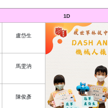
1D
盧岱生
馬雯汭
陳俊彥