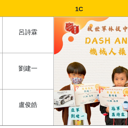
1C
呂詩霖
劉建一
盧俊皓