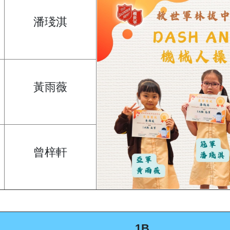
潘琖淇
黃雨薇
曾梓軒
1B