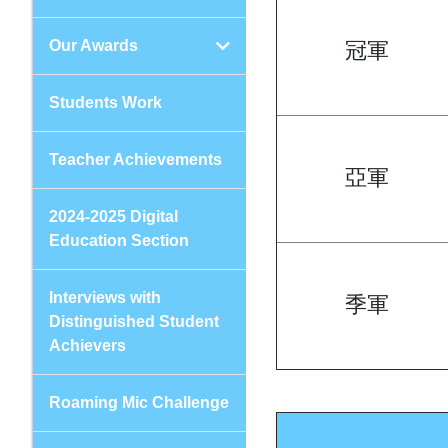
Our Awards
冠軍
Students Work
Teacher Achievements
亞軍
2024-2025 Digital
Education Section
Interviews with
季軍
Distinguished Student
Achievers
Roaming Mic Challenge